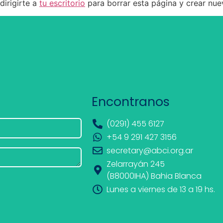
irigirte a
tu escritorio
para borrar esta página y crear nuev
Encontranos
(0291) 455 6127
+54 9 291 427 3156
secretary@abci.org.ar
Zelarrayán 245
(B8000IHA) Bahia Blanca
Lunes a viernes de 13 a 19 hs.